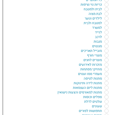
כריות נוי וציפות
לבית ולמטבח
לבת מצוה
לילדים ונוער
למטבח ולבית
למשרד
לנייד
לרכב
מגבות
מגנטים
מובייל תאריכים
מוצרי חורף
מוצרים לחגים
מזכרות לאירועים
מחזיקי מפתחות
מעמדי ממו ועטים
מתנות לטיסה
מתנות לידה ותינוקות
מתנות ליום העצמאות
מתנות למאורסים והצעות נישואין
ספלים וכוסות
שלטים לדלת
שעונים
תחפושות לפורים