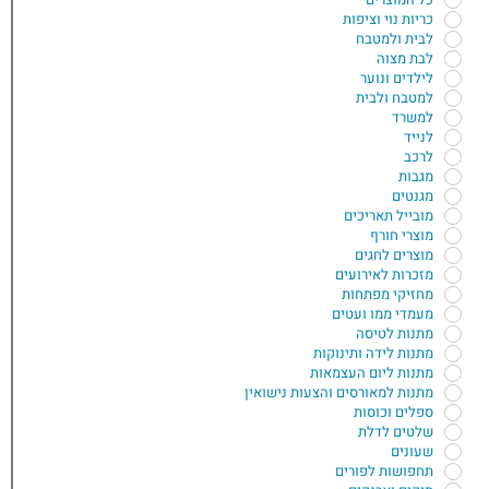
כריות נוי וציפות
לבית ולמטבח
לבת מצוה
לילדים ונוער
למטבח ולבית
למשרד
לנייד
לרכב
מגבות
מגנטים
מובייל תאריכים
מוצרי חורף
מוצרים לחגים
מזכרות לאירועים
מחזיקי מפתחות
מעמדי ממו ועטים
מתנות לטיסה
מתנות לידה ותינוקות
מתנות ליום העצמאות
מתנות למאורסים והצעות נישואין
ספלים וכוסות
שלטים לדלת
שעונים
תחפושות לפורים