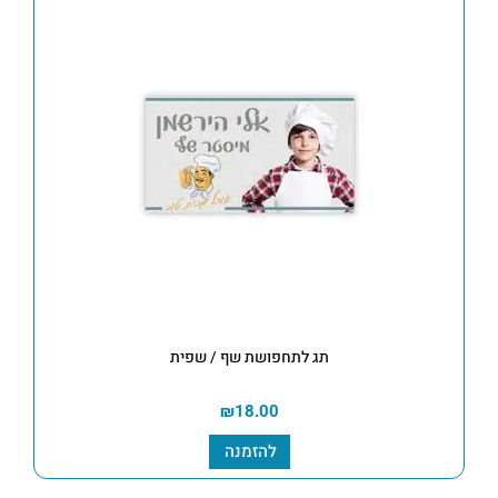
תג לתחפושת שף / שפית
₪
18.00
להזמנה