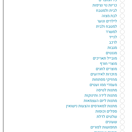
כריות נוי וציפות
לבית ולמטבח
לבת מצוה
לילדים ונוער
למטבח ולבית
למשרד
לנייד
לרכב
מגבות
מגנטים
מובייל תאריכים
מוצרי חורף
מוצרים לחגים
מזכרות לאירועים
מחזיקי מפתחות
מעמדי ממו ועטים
מתנות לטיסה
מתנות לידה ותינוקות
מתנות ליום העצמאות
מתנות למאורסים והצעות נישואין
ספלים וכוסות
שלטים לדלת
שעונים
תחפושות לפורים