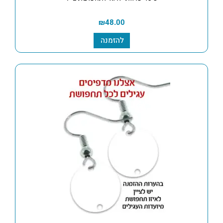
₪
48.00
להזמנה