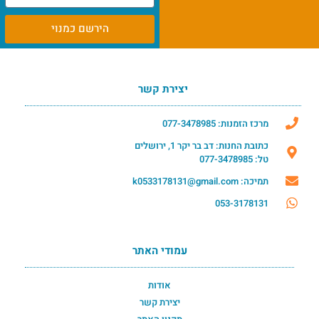
הירשם כמנוי
יצירת קשר
מרכז הזמנות: 077-3478985
כתובת החנות: דב בר יקר 1, ירושלים
טל: 077-3478985
תמיכה: k0533178131@gmail.com
053-3178131
עמודי האתר
אודות
יצירת קשר