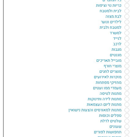
כריות נוי וציפות
לבית ולמטבח
לבת מצוה
לילדים ונוער
למטבח ולבית
למשרד
לנייד
לרכב
מגבות
מגנטים
מובייל תאריכים
מוצרי חורף
מוצרים לחגים
מזכרות לאירועים
מחזיקי מפתחות
מעמדי ממו ועטים
מתנות לטיסה
מתנות לידה ותינוקות
מתנות ליום העצמאות
מתנות למאורסים והצעות נישואין
ספלים וכוסות
שלטים לדלת
שעונים
תחפושות לפורים