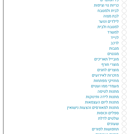
כריות נוי וציפות
לבית ולמטבח
לבת מצוה
לילדים ונוער
למטבח ולבית
למשרד
לנייד
לרכב
מגבות
מגנטים
מובייל תאריכים
מוצרי חורף
מוצרים לחגים
מזכרות לאירועים
מחזיקי מפתחות
מעמדי ממו ועטים
מתנות לטיסה
מתנות לידה ותינוקות
מתנות ליום העצמאות
מתנות למאורסים והצעות נישואין
ספלים וכוסות
שלטים לדלת
שעונים
תחפושות לפורים