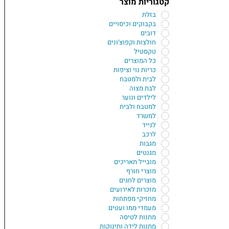
קטגוריות מוצר
בזלת
בקבוקים וכיסויים
דובים
חולצות וקפוצ'ונים
טקסטיל
כל המוצרים
כריות נוי וציפות
לבית ולמטבח
לבת מצוה
לילדים ונוער
למטבח ולבית
למשרד
לנייד
לרכב
מגבות
מגנטים
מובייל תאריכים
מוצרי חורף
מוצרים לחגים
מזכרות לאירועים
מחזיקי מפתחות
מעמדי ממו ועטים
מתנות לטיסה
מתנות לידה ותינוקות