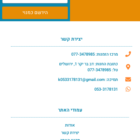
הירשם כמנוי
יצירת קשר
מרכז הזמנות: 077-3478985
כתובת החנות: דב בר יקר 1, ירושלים
טל: 077-3478985
תמיכה: k0533178131@gmail.com
053-3178131
עמודי האתר
אודות
יצירת קשר