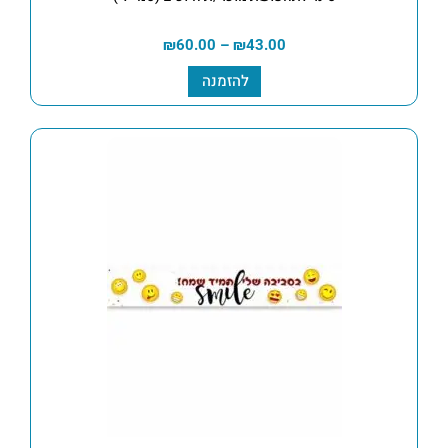
₪
60.00
–
₪
43.00
להזמנה