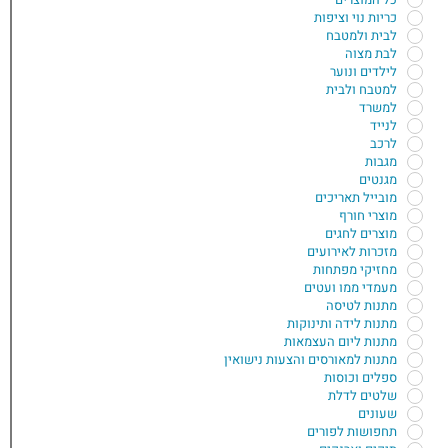
כריות נוי וציפות
לבית ולמטבח
לבת מצוה
לילדים ונוער
למטבח ולבית
למשרד
לנייד
לרכב
מגבות
מגנטים
מובייל תאריכים
מוצרי חורף
מוצרים לחגים
מזכרות לאירועים
מחזיקי מפתחות
מעמדי ממו ועטים
מתנות לטיסה
מתנות לידה ותינוקות
מתנות ליום העצמאות
מתנות למאורסים והצעות נישואין
ספלים וכוסות
שלטים לדלת
שעונים
תחפושות לפורים