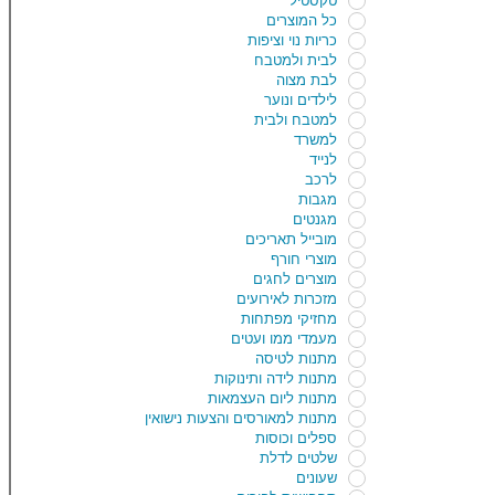
טקסטיל
כל המוצרים
כריות נוי וציפות
לבית ולמטבח
לבת מצוה
לילדים ונוער
למטבח ולבית
למשרד
לנייד
לרכב
מגבות
מגנטים
מובייל תאריכים
מוצרי חורף
מוצרים לחגים
מזכרות לאירועים
מחזיקי מפתחות
מעמדי ממו ועטים
מתנות לטיסה
מתנות לידה ותינוקות
מתנות ליום העצמאות
מתנות למאורסים והצעות נישואין
ספלים וכוסות
שלטים לדלת
שעונים