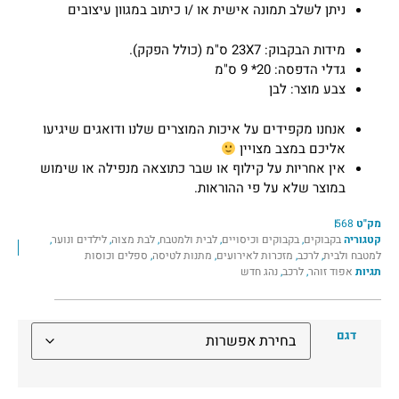
ניתן לשלב תמונה אישית או /ו כיתוב במגוון עיצובים
מידות הבקבוק: 23X7 ס"מ (כולל הפקק).
גדלי הדפסה: 20* 9 ס"מ
צבע מוצר: לבן
אנחנו מקפידים על איכות המוצרים שלנו ודואגים שיגיעו
אליכם במצב מצויין
אין אחריות על קילוף או שבר כתוצאה מנפילה או שימוש
במוצר שלא על פי ההוראות.
מק"ט
568
קטגוריה
בקבוקים
,
בקבוקים וכיסויים
,
לבית ולמטבח
,
לבת מצוה
,
לילדים ונוער
,
למטבח ולבית
,
לרכב
,
מזכרות לאירועים
,
מתנות לטיסה
,
ספלים וכוסות
תגיות
אפוד זוהר
,
לרכב
,
נהג חדש
דגם