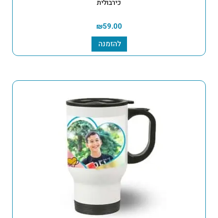
כירבולית
₪
59.00
להזמנה