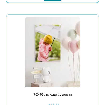
הדפסה על קנבס גודל 70X90