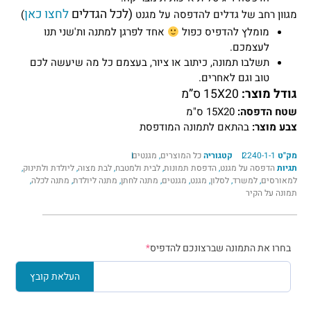
(לכל הגדלים
לחצו כאן
מגוון רחב של גדלים להדפסה על מגנט
)
מומלץ להדפיס כפול
אחד לפרגן למתנה ות'שני תנו
לעצמכם.
תשלבו תמונה, כיתוב או ציור, בעצמם כל מה שיעשה לכם
טוב וגם לאחרים.
גודל מוצר:
15X20 ס”מ
שטח הדפסה:
15X20 ס"מ
צבע מוצר:
בהתאם לתמונה המודפסת
מק"ט
2240-1-1
קטגוריה
כל המוצרים
,
מגנטים
תגיות
הדפסה על מגנט
,
הדפסת תמונות
,
לבית ולמטבח
,
לבת מצוה
,
ליולדת ולתינוק
,
למאורסים
,
למשרד
,
לסלון
,
מגנט
,
מגנטים
,
מתנה לחתן
,
מתנה ליולדת
,
מתנה לכלה
,
תמונה על הקיר
בחרו את התמונה שברצונכם להדפיס
*
העלאת קובץ