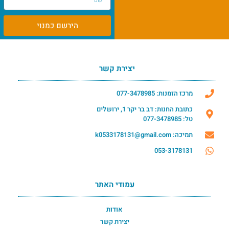
הירשם כמנוי
יצירת קשר
מרכז הזמנות: 077-3478985
כתובת החנות: דב בר יקר 1, ירושלים
טל: 077-3478985
תמיכה: k0533178131@gmail.com
053-3178131
עמודי האתר
אודות
יצירת קשר